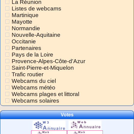
La Réunion
Listes de webcams
Martinique
Mayotte
Normandie
Nouvelle-Aquitaine
Occitanie
Partenaires
Pays de la Loire
Provence-Alpes-Côte-d'Azur
Saint-Pierre-et-Miquelon
Trafic routier
Webcams du ciel
Webcams météo
Webcams plages et littoral
Webcams solaires
Votes