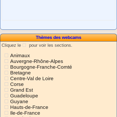
Thèmes des webcams
Cliquez le
pour voir les sections.
Animaux
Auvergne-Rhône-Alpes
Bourgogne-Franche-Comté
Bretagne
Centre-Val de Loire
Corse
Grand Est
Guadeloupe
Guyane
Hauts-de-France
Ile-de-France