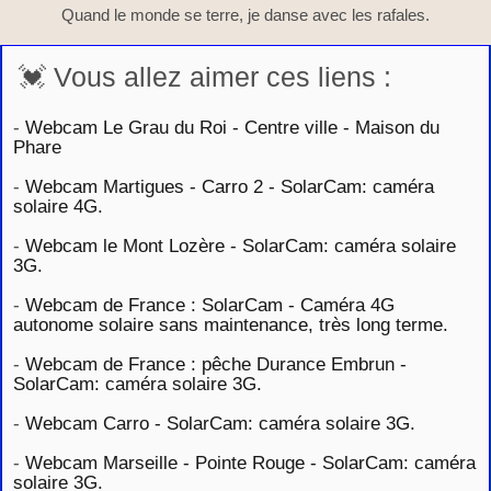
Quand le monde se terre, je danse avec les rafales.
💓 Vous allez aimer ces liens :
-
Webcam Le Grau du Roi - Centre ville - Maison du
Phare
-
Webcam Martigues - Carro 2 - SolarCam: caméra
solaire 4G.
-
Webcam le Mont Lozère - SolarCam: caméra solaire
3G.
-
Webcam de France : SolarCam - Caméra 4G
autonome solaire sans maintenance, très long terme.
-
Webcam de France : pêche Durance Embrun -
SolarCam: caméra solaire 3G.
-
Webcam Carro - SolarCam: caméra solaire 3G.
-
Webcam Marseille - Pointe Rouge - SolarCam: caméra
solaire 3G.