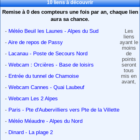
10 liens à découvrir
Remise à 0 des compteurs une fois par an, chaque lien
aura sa chance.
-
Météo Beuil les Launes - Alpes du Sud
Les
liens
-
Aire de repos de Passy
ayant le
moins
-
Lacanau - Poste de Secours Nord
de
points
-
Webcam : Orcières - Base de loisirs
seront
tous
-
Entrée du tunnel de Chamoise
mis en
avant,
-
Webcam Cannes - Quai Laubeuf
-
Webcam Les 2 Alpes
-
Paris - Pte d'Aubervilliers vers Pte de la Villette
-
Météo Méaudre - Alpes du Nord
-
Dinard - La plage 2