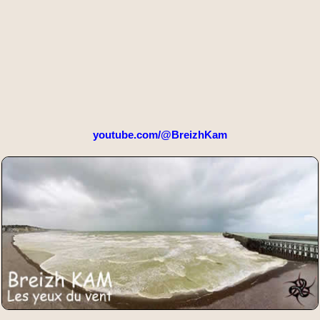
youtube.com/@BreizhKam