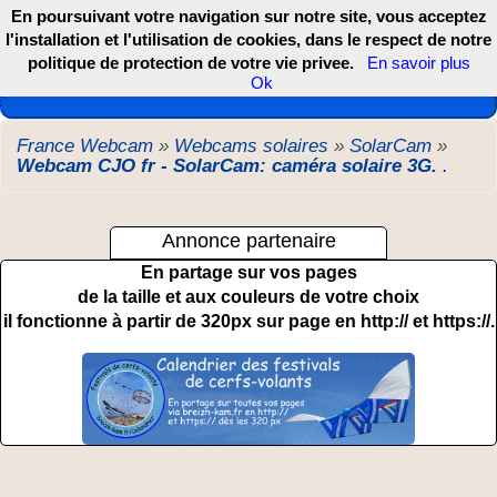
En poursuivant votre navigation sur notre site, vous acceptez
l'installation et l'utilisation de cookies, dans le respect de notre
politique de protection de votre vie privee.
En savoir plus
Les webcams de France, DOM TOM et COM
Ok
France Webcam
»
Webcams solaires
»
SolarCam
»
Webcam CJO fr - SolarCam: caméra solaire 3G.
.
Annonce partenaire
En partage sur vos pages
de la taille et aux couleurs de votre choix
il fonctionne à partir de 320px sur page en http:// et https://.