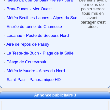
-
Météo La Combe Saint Pierre - Jura
Les liens ayant
le moins de
-
Bray-Dunes - Mer Ouest
points seront
tous mis en
-
Météo Beuil les Launes - Alpes du Sud
avant,
partager c'est
-
Entrée du tunnel de Chamoise
aider.
-
Lacanau - Poste de Secours Nord
-
Aire de repos de Passy
-
La Teste-de-Buch - Plage de la Salie
-
Péage de Coutevroult
-
Météo Méaudre - Alpes du Nord
-
Saint-Paul - Panoramique HD
Annonce publicitaire 3