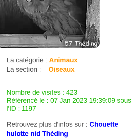
La catégorie :
Animaux
La section :
Oiseaux
Nombre de visites : 423
Référencé le : 07 Jan 2023 19:39:09 sous
l'ID : 1197
Retrouvez plus d'infos sur :
Chouette
hulotte nid Théding