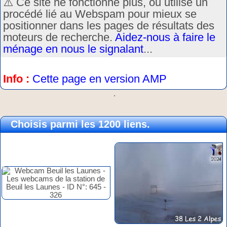
⚠️ Ce site ne fonctionne plus, ou utilise un
procédé lié au Webspam pour mieux se
positionner dans les pages de résultats des
moteurs de recherche.
Aidez-nous à faire le
ménage en nous le signalant
...
Info :
Cette page en version AMP
.
Choisis parmi les 1200 liens.