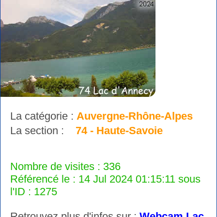
La catégorie :
Auvergne-Rhône-Alpes
La section :
74 - Haute-Savoie
Nombre de visites : 336
Référencé le : 14 Jul 2024 01:15:11 sous
l'ID : 1275
Retrouvez plus d'infos sur :
Webcam Lac