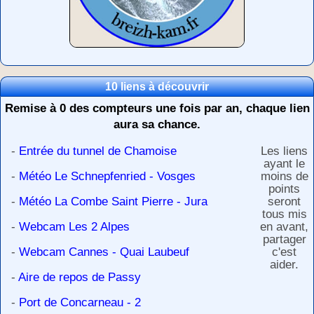
10 liens à découvrir
Remise à 0 des compteurs une fois par an, chaque lien
aura sa chance.
-
Entrée du tunnel de Chamoise
Les liens
ayant le
-
Météo Le Schnepfenried - Vosges
moins de
points
-
Météo La Combe Saint Pierre - Jura
seront
tous mis
-
Webcam Les 2 Alpes
en avant,
partager
-
Webcam Cannes - Quai Laubeuf
c'est
aider.
-
Aire de repos de Passy
-
Port de Concarneau - 2