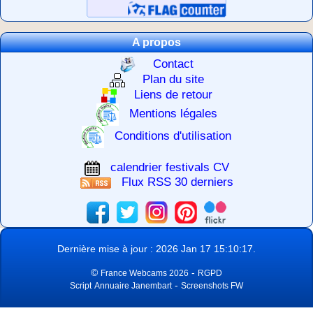
A propos
Contact
Plan du site
Liens de retour
Mentions légales
Conditions d'utilisation
calendrier festivals CV
Flux RSS 30 derniers
Dernière mise à jour : 2026 Jan 17 15:10:17.
©
-
France Webcams 2026
RGPD
-
Script
Annuaire Janembart
Screenshots FW