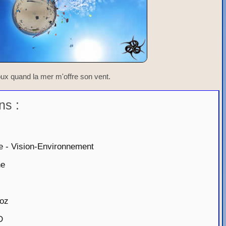
doux quand la mer m'offre son vent.
ns :
e - Vision-Environnement
ne
Coz
D