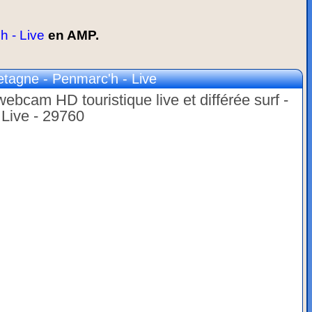
 - Live
en AMP.
agne - Penmarc'h - Live
ebcam HD touristique live et différée surf -
 Live - 29760