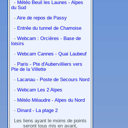
-
Météo Beuil les Launes - Alpes
du Sud
-
Aire de repos de Passy
-
Entrée du tunnel de Chamoise
-
Webcam : Orcières - Base de
loisirs
-
Webcam Cannes - Quai Laubeuf
-
Paris - Pte d'Aubervilliers vers
Pte de la Villette
-
Lacanau - Poste de Secours Nord
-
Webcam Les 2 Alpes
-
Météo Méaudre - Alpes du Nord
-
Dinard - La plage 2
Les liens ayant le moins de points
seront tous mis en avant,