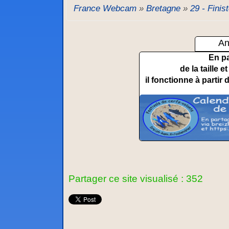
France Webcam
»
Bretagne
»
29 - Finis
An
En p
de la taille 
il fonctionne à partir 
Partager ce site visualisé : 352