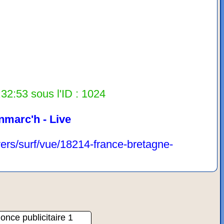
32:53 sous l'ID : 1024
nmarc'h - Live
vers/surf/vue/18214-france-bretagne-
once publicitaire 1