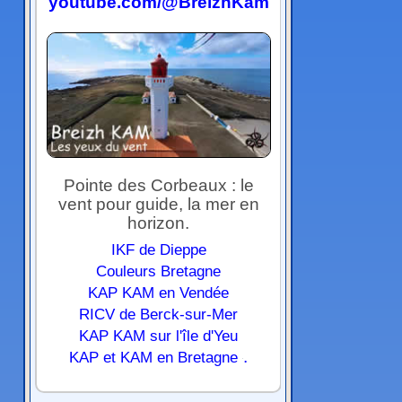
youtube.com/@BreizhKam
Pointe des Corbeaux : le
vent pour guide, la mer en
horizon.
IKF de Dieppe
Couleurs Bretagne
KAP KAM en Vendée
RICV de Berck-sur-Mer
KAP KAM sur l'île d'Yeu
.
KAP et KAM en Bretagne