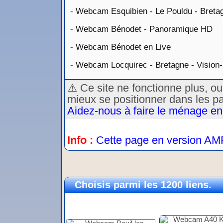
-
Webcam Esquibien - Le Pouldu - Breta
-
Webcam Bénodet - Panoramique HD
-
Webcam Bénodet en Live
-
Webcam Locquirec - Bretagne - Vision
⚠️ Ce site ne fonctionne plus, o
mieux se positionner dans les p
Aidez-nous à faire le ménage en
Info :
Cette page en version AM
Choisis parmi les 1200 liens.