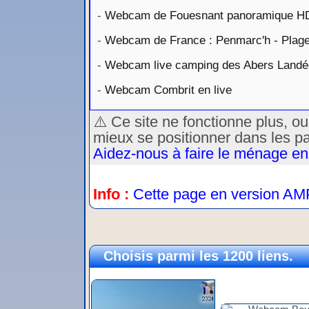
-
Webcam de Fouesnant panoramique H
-
Webcam de France : Penmarc'h - Plag
-
Webcam live camping des Abers Land
-
Webcam Combrit en live
⚠️ Ce site ne fonctionne plus, o
mieux se positionner dans les p
Aidez-nous à faire le ménage en
Info :
Cette page en version AM
Choisis parmi les 1200 liens.