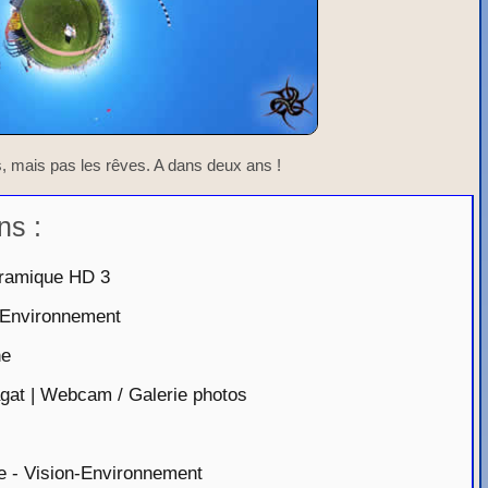
s, mais pas les rêves. A dans deux ans !
ns :
ramique HD 3
-Environnement
ne
agat | Webcam / Galerie photos
e - Vision-Environnement