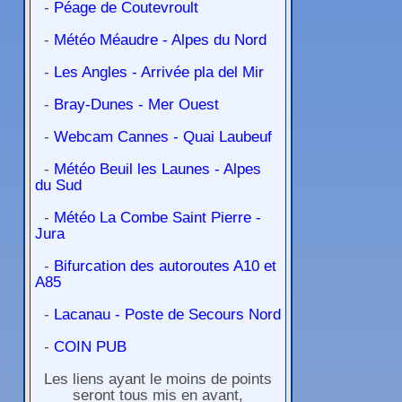
-
Péage de Coutevroult
-
Météo Méaudre - Alpes du Nord
-
Les Angles - Arrivée pla del Mir
-
Bray-Dunes - Mer Ouest
-
Webcam Cannes - Quai Laubeuf
-
Météo Beuil les Launes - Alpes
du Sud
-
Météo La Combe Saint Pierre -
Jura
-
Bifurcation des autoroutes A10 et
A85
-
Lacanau - Poste de Secours Nord
-
COIN PUB
Les liens ayant le moins de points
seront tous mis en avant,