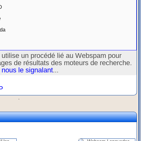
D
e
éda
u utilise un procédé lié au Webspam pour
ages de résultats des moteurs de recherche.
 nous le signalant
...
P
.