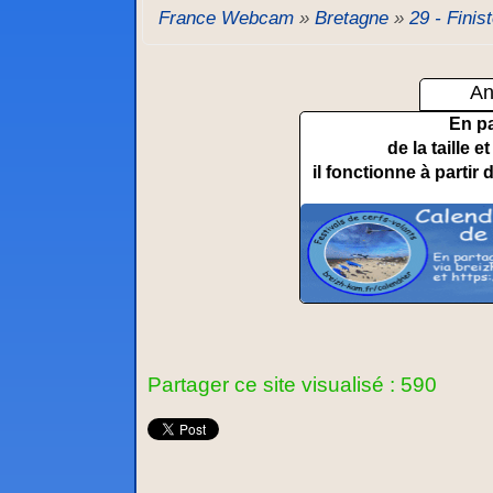
France Webcam
»
Bretagne
»
29 - Finis
An
En p
de la taille 
il fonctionne à partir 
Partager ce site visualisé : 590