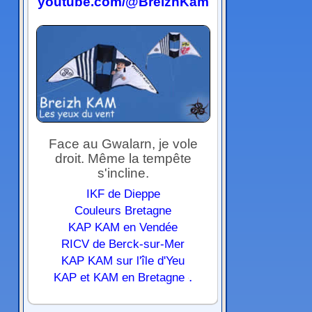
youtube.com/@BreizhKam
Face au Gwalarn, je vole
droit. Même la tempête
s'incline.
IKF de Dieppe
Couleurs Bretagne
KAP KAM en Vendée
RICV de Berck-sur-Mer
KAP KAM sur l'île d'Yeu
.
KAP et KAM en Bretagne