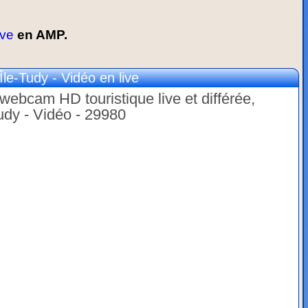
ive
en AMP.
e-Tudy - Vidéo en live
webcam HD touristique live et différée,
Tudy - Vidéo - 29980