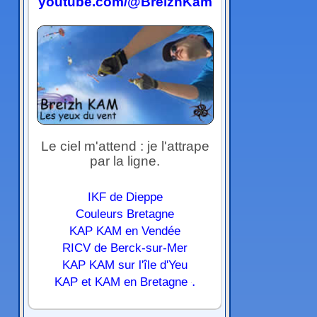
youtube.com/@BreizhKam
Le ciel m'attend : je l'attrape
par la ligne.
IKF de Dieppe
Couleurs Bretagne
KAP KAM en Vendée
RICV de Berck-sur-Mer
KAP KAM sur l'île d'Yeu
.
KAP et KAM en Bretagne