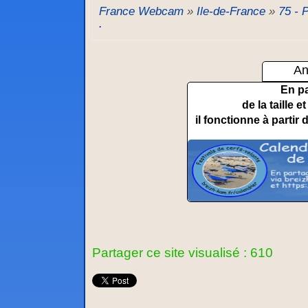
France Webcam
»
Ile-de-France
»
75 - 
.
An
En p
de la taille 
il fonctionne à partir 
Partager ce site visualisé : 610