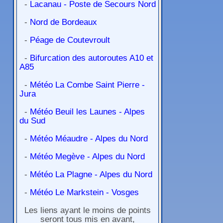
-
Lacanau - Poste de Secours Nord
-
Nord de Bordeaux
-
Péage de Coutevroult
-
Bifurcation des autoroutes A10 et
A85
-
Météo La Combe Saint Pierre -
Jura
-
Météo Beuil les Launes - Alpes
du Sud
-
Météo Méaudre - Alpes du Nord
-
Météo Megève - Alpes du Nord
-
Météo La Plagne - Alpes du Nord
-
Météo Le Markstein - Vosges
Les liens ayant le moins de points
seront tous mis en avant,