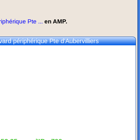
phérique Pte ...
en AMP.
rd périphérique Pte d'Aubervilliers