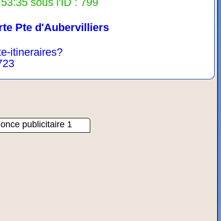
53:35 sous l'ID : 799
te Pte d'Aubervilliers
te-itineraires?
723
once publicitaire 1