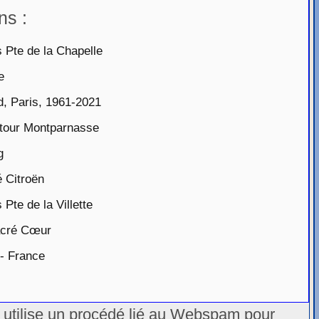
ns :
 Pte de la Chapelle
e
, Paris, 1961-2021
 tour Montparnasse
g
 Citroën
Pte de la Villette
acré Cœur
 - France
u utilise un procédé lié au Webspam pour