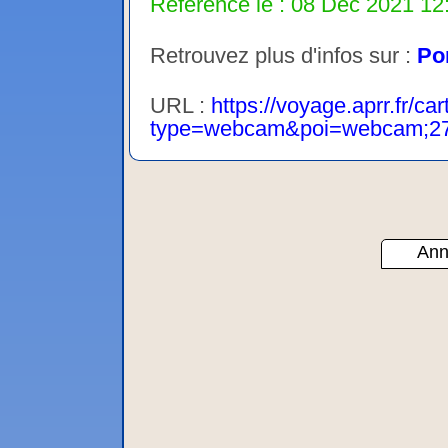
Référencé le : 08 Dec 2021 12:
Retrouvez plus d'infos sur :
Por
URL :
https://voyage.aprr.fr/car
type=webcam&poi=webcam;2
Ann