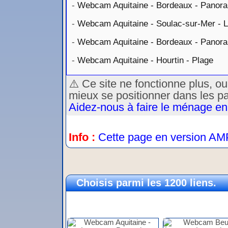
-
Webcam Aquitaine - Bordeaux - Panora
-
Webcam Aquitaine - Soulac-sur-Mer - L
-
Webcam Aquitaine - Bordeaux - Panor
-
Webcam Aquitaine - Hourtin - Plage
⚠️ Ce site ne fonctionne plus, o
mieux se positionner dans les p
Aidez-nous à faire le ménage en
Info :
Cette page en version AM
Choisis parmi les 1200 liens.