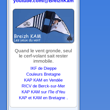
youtube.com/@BreizhKam
Quand le vent gronde, seul
le cerf-volant sait rester
immobile.
IKF de Dieppe
Couleurs Bretagne
KAP KAM en Vendée
RICV de Berck-sur-Mer
KAP KAM sur l'île d'Yeu
.
KAP et KAM en Bretagne