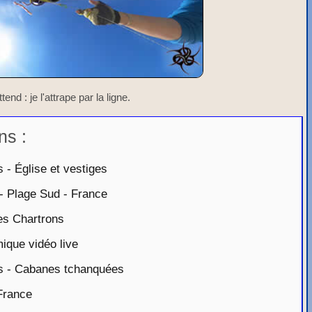
tend : je l'attrape par la ligne.
ns :
- Église et vestiges
- Plage Sud - France
es Chartrons
que vidéo live
s - Cabanes tchanquées
France