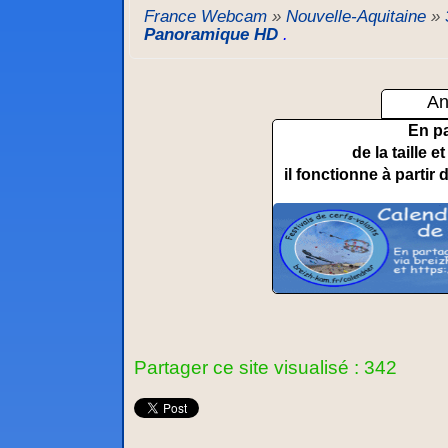
France Webcam
»
Nouvelle-Aquitaine
»
Panoramique HD
.
An
En p
de la taille 
il fonctionne à partir 
Partager ce site visualisé : 342