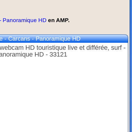
 - Panoramique HD
en AMP.
e - Carcans - Panoramique HD
ebcam HD touristique live et différée, surf -
 Panoramique HD - 33121