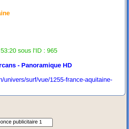
aine
53:20 sous l'ID : 965
rcans - Panoramique HD
/univers/surf/vue/1255-france-aquitaine-
once publicitaire 1