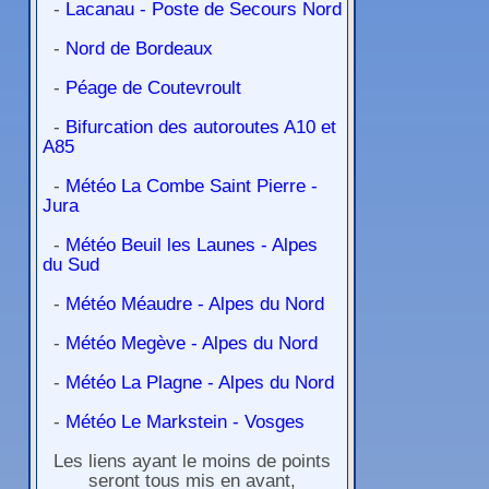
-
Lacanau - Poste de Secours Nord
-
Nord de Bordeaux
-
Péage de Coutevroult
-
Bifurcation des autoroutes A10 et
A85
-
Météo La Combe Saint Pierre -
Jura
-
Météo Beuil les Launes - Alpes
du Sud
-
Météo Méaudre - Alpes du Nord
-
Météo Megève - Alpes du Nord
-
Météo La Plagne - Alpes du Nord
-
Météo Le Markstein - Vosges
Les liens ayant le moins de points
seront tous mis en avant,