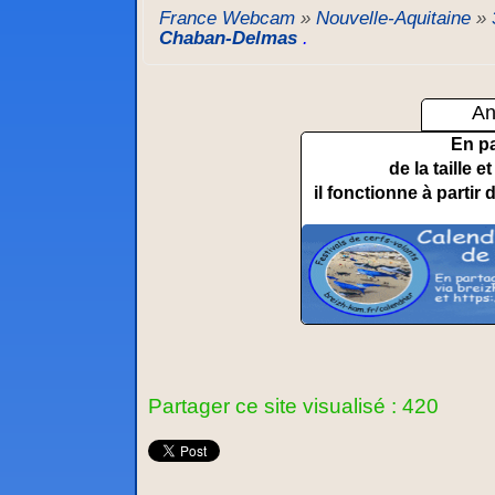
France Webcam
»
Nouvelle-Aquitaine
»
Chaban-Delmas
.
An
En p
de la taille 
il fonctionne à partir 
Partager ce site visualisé : 420