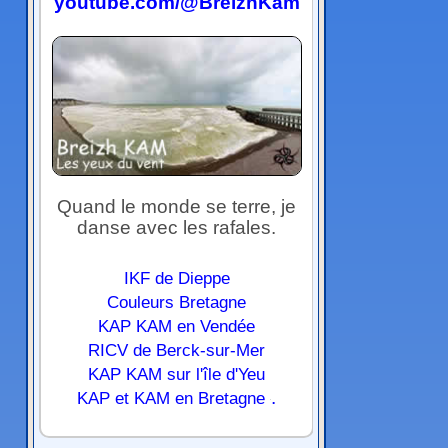
youtube.com/@BreizhKam
Quand le monde se terre, je
danse avec les rafales.
IKF de Dieppe
Couleurs Bretagne
KAP KAM en Vendée
RICV de Berck-sur-Mer
KAP KAM sur l'île d'Yeu
.
KAP et KAM en Bretagne