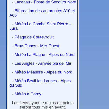
-
Lacanau - Poste de Secours Nord
-
Bifurcation des autoroutes A10 et
A85
-
Météo La Combe Saint Pierre -
Jura
-
Péage de Coutevroult
-
Bray-Dunes - Mer Ouest
-
Météo La Plagne - Alpes du Nord
-
Les Angles - Arrivée pla del Mir
-
Météo Méaudre - Alpes du Nord
-
Météo Beuil les Launes - Alpes
du Sud
-
Météo à Corny
Les liens ayant le moins de points
seront tous mis en avant,