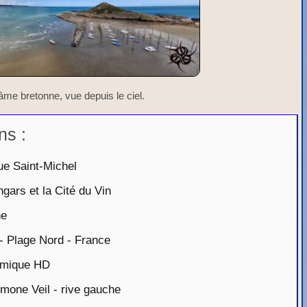
'âme bretonne, vue depuis le ciel.
ns :
ue Saint-Michel
ars et la Cité du Vin
ne
- Plage Nord - France
amique HD
mone Veil - rive gauche