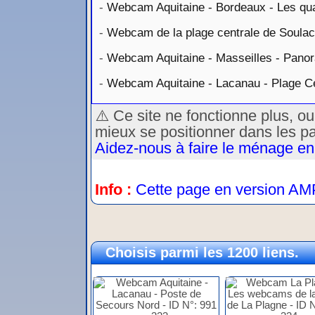
-
Webcam Aquitaine - Bordeaux - Les qua
-
Webcam de la plage centrale de Soulac
-
Webcam Aquitaine - Masseilles - Pano
-
Webcam Aquitaine - Lacanau - Plage Ce
⚠️ Ce site ne fonctionne plus, o
mieux se positionner dans les p
Aidez-nous à faire le ménage en
Info :
Cette page en version AM
Choisis parmi les 1200 liens.