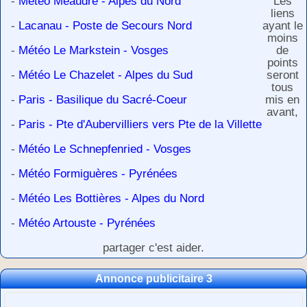
-
Météo Méaudre - Alpes du Nord
Les
liens
-
Lacanau - Poste de Secours Nord
ayant le
moins
-
Météo Le Markstein - Vosges
de
points
-
Météo Le Chazelet - Alpes du Sud
seront
tous
-
Paris - Basilique du Sacré-Coeur
mis en
avant,
-
Paris - Pte d'Aubervilliers vers Pte de la Villette
-
Météo Le Schnepfenried - Vosges
-
Météo Formiguères - Pyrénées
-
Météo Les Bottières - Alpes du Nord
-
Météo Artouste - Pyrénées
partager c'est aider.
Annonce publicitaire 3