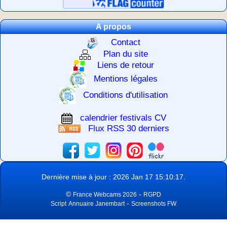
A propos
Contact
Plan du site
Liens de retour
Mentions légales
Conditions d'utilisation
calendrier festivals CV
Flux RSS 30 derniers
Dernière mise à jour : 2026 Jan 17 15:10:17.
©
-
France Webcams 2026
RGPD
-
Script
Annuaire Janembart
Screenshots FW