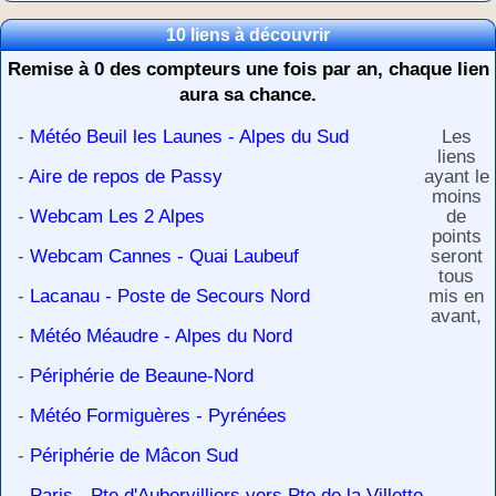
10 liens à découvrir
Remise à 0 des compteurs une fois par an, chaque lien
aura sa chance.
-
Météo Beuil les Launes - Alpes du Sud
Les
liens
-
Aire de repos de Passy
ayant le
moins
-
Webcam Les 2 Alpes
de
points
-
Webcam Cannes - Quai Laubeuf
seront
tous
-
Lacanau - Poste de Secours Nord
mis en
avant,
-
Météo Méaudre - Alpes du Nord
-
Périphérie de Beaune-Nord
-
Météo Formiguères - Pyrénées
-
Périphérie de Mâcon Sud
-
Paris - Pte d'Aubervilliers vers Pte de la Villette