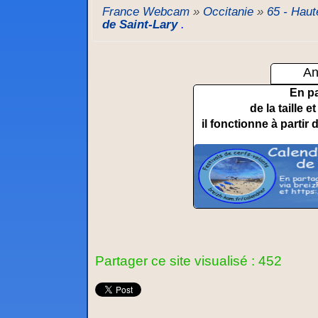
France Webcam
»
Occitanie
»
65 - Hau
de Saint-Lary
.
An
En p
de la taille 
il fonctionne à partir 
Partager ce site visualisé : 452