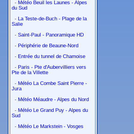
-
Météo Beuil les Launes - Alpes
du Sud
-
La Teste-de-Buch - Plage de la
Salie
-
Saint-Paul - Panoramique HD
-
Périphérie de Beaune-Nord
-
Entrée du tunnel de Chamoise
-
Paris - Pte d'Aubervilliers vers
Pte de la Villette
-
Météo La Combe Saint Pierre -
Jura
-
Météo Méaudre - Alpes du Nord
-
Météo Le Grand Puy - Alpes du
Sud
-
Météo Le Markstein - Vosges