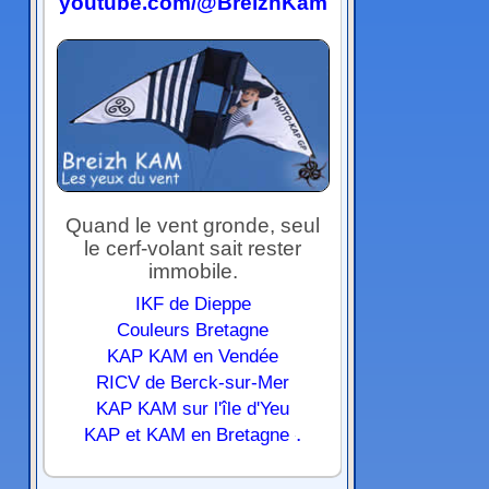
youtube.com/@BreizhKam
Quand le vent gronde, seul
le cerf-volant sait rester
immobile.
IKF de Dieppe
Couleurs Bretagne
KAP KAM en Vendée
RICV de Berck-sur-Mer
KAP KAM sur l'île d'Yeu
.
KAP et KAM en Bretagne