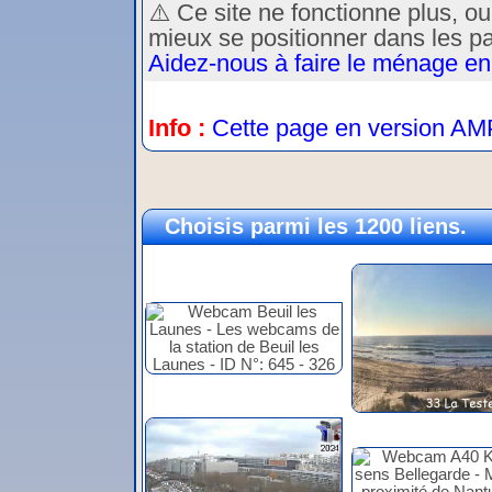
⚠️ Ce site ne fonctionne plus, o
mieux se positionner dans les p
Aidez-nous à faire le ménage en
Info :
Cette page en version AM
Choisis parmi les 1200 liens.