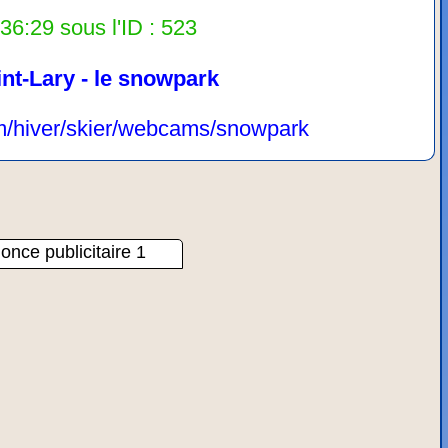
36:29 sous l'ID : 523
int-Lary - le snowpark
om/hiver/skier/webcams/snowpark
once publicitaire 1