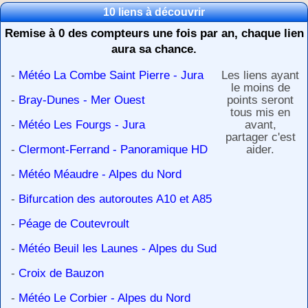
10 liens à découvrir
Remise à 0 des compteurs une fois par an, chaque lien
aura sa chance.
-
Météo La Combe Saint Pierre - Jura
Les liens ayant
le moins de
-
Bray-Dunes - Mer Ouest
points seront
tous mis en
-
Météo Les Fourgs - Jura
avant,
partager c'est
-
Clermont-Ferrand - Panoramique HD
aider.
-
Météo Méaudre - Alpes du Nord
-
Bifurcation des autoroutes A10 et A85
-
Péage de Coutevroult
-
Météo Beuil les Launes - Alpes du Sud
-
Croix de Bauzon
-
Météo Le Corbier - Alpes du Nord