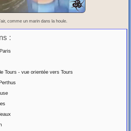
'air, comme un marin dans la houle.
ns :
Paris
 Tours - vue orientée vers Tours
Perthus
ouse
tes
deaux
n