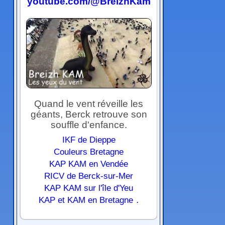
youtube.com/@BreizhKam
Quand le vent réveille les
géants, Berck retrouve son
souffle d'enfance.
IKF de Dieppe
Couleurs Bretagne
KAP KAM en Vendée
RICV de Berck-sur-Mer
KAP KAM sur l'île d'Yeu
.
KAP et KAM en Bretagne