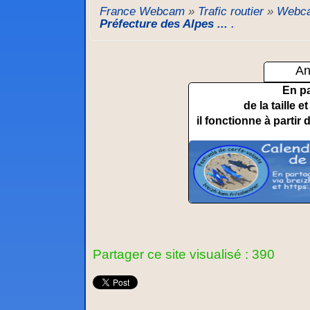
France Webcam
»
Trafic routier
»
Webca
Préfecture des Alpes ...
.
An
En p
de la taille 
il fonctionne à partir 
Partager ce site visualisé : 390