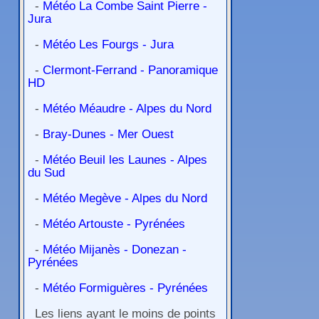
-
Météo La Combe Saint Pierre -
Jura
-
Météo Les Fourgs - Jura
-
Clermont-Ferrand - Panoramique
HD
-
Météo Méaudre - Alpes du Nord
-
Bray-Dunes - Mer Ouest
-
Météo Beuil les Launes - Alpes
du Sud
-
Météo Megève - Alpes du Nord
-
Météo Artouste - Pyrénées
-
Météo Mijanès - Donezan -
Pyrénées
-
Météo Formiguères - Pyrénées
Les liens ayant le moins de points