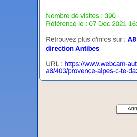
Nombre de visites : 390
Référencé le : 07 Dec 2021 16:
Retrouvez plus d'infos sur :
A8 
direction Antibes
URL :
https://www.webcam-aut
a8/403/provence-alpes-c-te-da
Ann