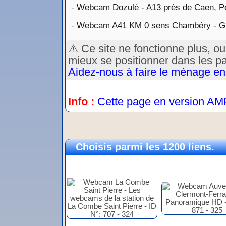
-
Webcam Dozulé - A13 près de Caen, Pé
-
Webcam A41 KM 0 sens Chambéry - G
⚠️ Ce site ne fonctionne plus, o
mieux se positionner dans les p
Aidez-nous à faire le ménage en
Info :
Cette page en version AM
Choisis parmi les 1200 liens.