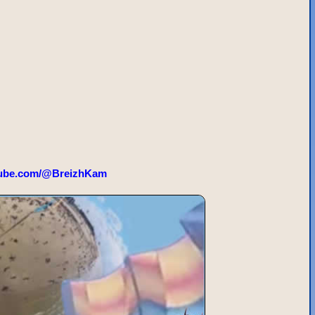
ube.com/@BreizhKam