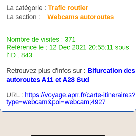
La catégorie :
Trafic routier
La section :
Webcams autoroutes
Nombre de visites : 371
Référencé le : 12 Dec 2021 20:55:11 sous
l'ID : 843
Retrouvez plus d'infos sur :
Bifurcation des
autoroutes A11 et A28 Sud
URL :
https://voyage.aprr.fr/carte-itineraires?
type=webcam&poi=webcam;4927