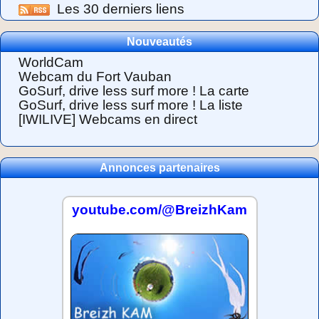
Les 30 derniers liens
Nouveautés
WorldCam
Webcam du Fort Vauban
GoSurf, drive less surf more ! La carte
GoSurf, drive less surf more ! La liste
[IWILIVE] Webcams en direct
Annonces partenaires
youtube.com/@BreizhKam