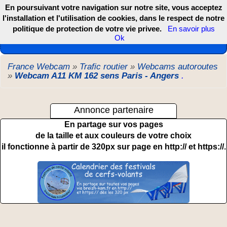
En poursuivant votre navigation sur notre site, vous acceptez
l'installation et l'utilisation de cookies, dans le respect de notre
politique de protection de votre vie privee.
En savoir plus
Les webcams de France, DOM TOM et COM
Ok
France Webcam
»
Trafic routier
»
Webcams autoroutes
»
Webcam A11 KM 162 sens Paris - Angers
.
Annonce partenaire
En partage sur vos pages
de la taille et aux couleurs de votre choix
il fonctionne à partir de 320px sur page en http:// et https://.