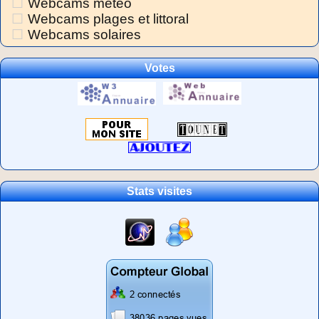
Webcams météo
Webcams plages et littoral
Webcams solaires
Votes
Stats visites