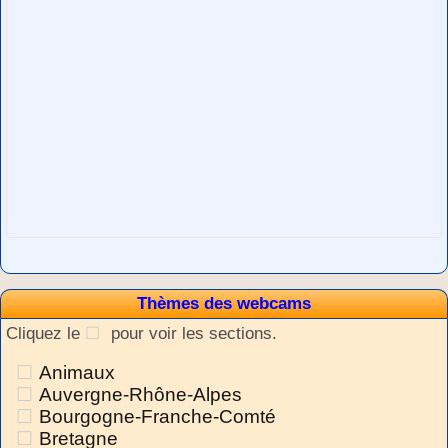
Thèmes des webcams
Cliquez le
pour voir les sections.
Animaux
Auvergne-Rhône-Alpes
Bourgogne-Franche-Comté
Bretagne