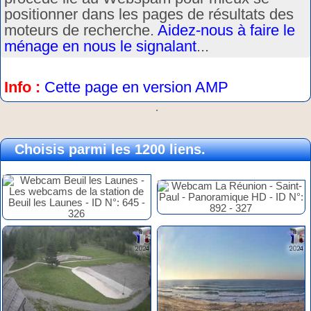
positionner dans les pages de résultats des
moteurs de recherche.
Aidez-nous à faire le
ménage en nous le signalant
...
Info :
Cette page en version AMP
.
Choisis parmi les 1200 liens.