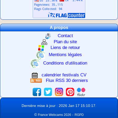
A propos
Contact
Plan du site
Liens de retour
Mentions légales
Conditions d'utilisation
calendrier festivals CV
Flux RSS 30 derniers
Dernière mise à jour : 2026 Jan 17 15:10:17.
©
-
France Webcams 2026
RGPD