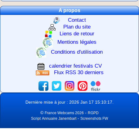
A propos
Contact
Plan du site
Liens de retour
Mentions légales
Conditions d'utilisation
calendrier festivals CV
Flux RSS 30 derniers
Dernière mise à jour : 2026 Jan 17 15:10:17.
©
-
France Webcams 2026
RGPD
-
Script
Annuaire Janembart
Screenshots FW