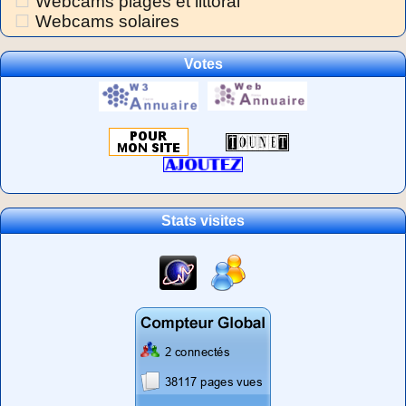
Webcams plages et littoral
Webcams solaires
Votes
Stats visites