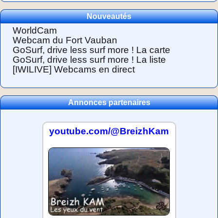
Nouveautés
WorldCam
Webcam du Fort Vauban
GoSurf, drive less surf more ! La carte
GoSurf, drive less surf more ! La liste
[IWILIVE] Webcams en direct
Annonces partenaires
youtube.com/@BreizhKam