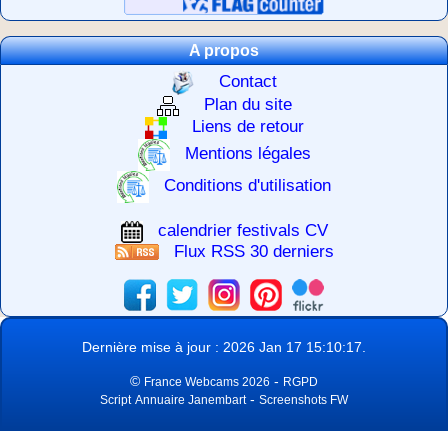
A propos
Contact
Plan du site
Liens de retour
Mentions légales
Conditions d'utilisation
calendrier festivals CV
Flux RSS 30 derniers
Dernière mise à jour : 2026 Jan 17 15:10:17.
©
-
France Webcams 2026
RGPD
-
Script
Annuaire Janembart
Screenshots FW