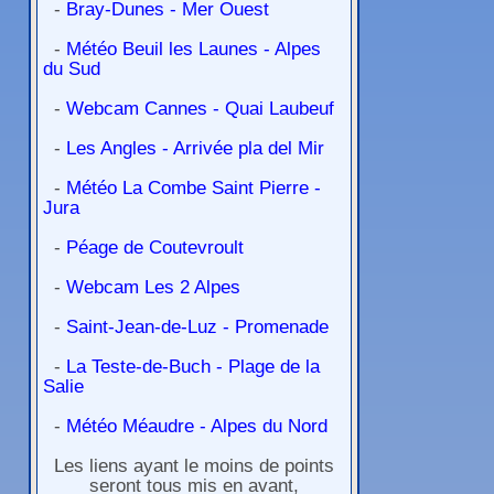
-
Bray-Dunes - Mer Ouest
-
Météo Beuil les Launes - Alpes
du Sud
-
Webcam Cannes - Quai Laubeuf
-
Les Angles - Arrivée pla del Mir
-
Météo La Combe Saint Pierre -
Jura
-
Péage de Coutevroult
-
Webcam Les 2 Alpes
-
Saint-Jean-de-Luz - Promenade
-
La Teste-de-Buch - Plage de la
Salie
-
Météo Méaudre - Alpes du Nord
Les liens ayant le moins de points
seront tous mis en avant,