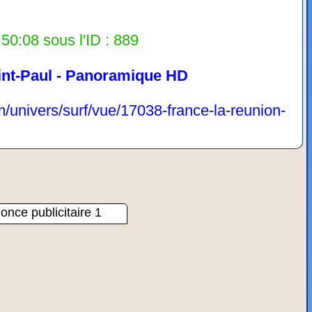
50:08 sous l'ID : 889
int-Paul - Panoramique HD
/univers/surf/vue/17038-france-la-reunion-
once publicitaire 1