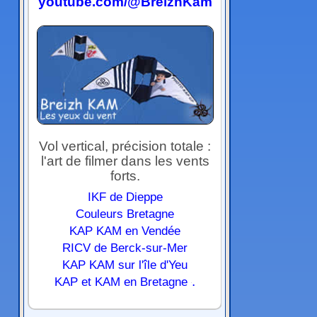
youtube.com/@BreizhKam
Vol vertical, précision totale :
l'art de filmer dans les vents
forts.
IKF de Dieppe
Couleurs Bretagne
KAP KAM en Vendée
RICV de Berck-sur-Mer
KAP KAM sur l'île d'Yeu
.
KAP et KAM en Bretagne