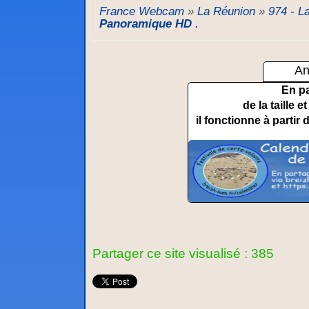
France Webcam
»
La Réunion
»
974 - L
Panoramique HD
.
An
En p
de la taille 
il fonctionne à partir 
Partager ce site visualisé : 385