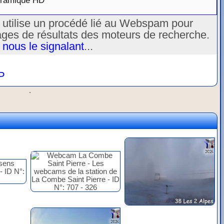
oramique HD
u utilise un procédé lié au Webspam pour
ages de résultats des moteurs de recherche.
 nous le signalant
...
P
.