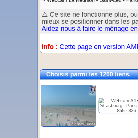
-
Webcam La Réunion - Saint-Leu - Pan
⚠️ Ce site ne fonctionne plus, o
mieux se positionner dans les p
Aidez-nous à faire le ménage en
Info :
Cette page en version AM
Choisis parmi les 1200 liens.