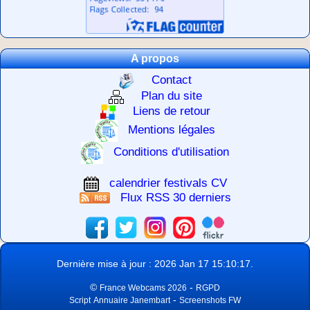
A propos
Contact
Plan du site
Liens de retour
Mentions légales
Conditions d'utilisation
calendrier festivals CV
Flux RSS 30 derniers
Dernière mise à jour : 2026 Jan 17 15:10:17.
©
-
France Webcams 2026
RGPD
-
Script
Annuaire Janembart
Screenshots FW