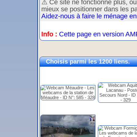
⚠️ Ce site ne fonctionne plus, o
mieux se positionner dans les p
Aidez-nous à faire le ménage en
Info :
Cette page en version AM
Choisis parmi les 1200 liens.