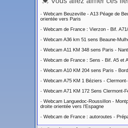
💓 Vous allez aimer ces lie
-
Webcam Beuzeville - A13 Péage de Beuze
orientée vers Paris
-
Webcam de France : Vierzon - Bif. A71/
-
Webcam A36 km 51 sens Beaune-Mulh
-
Webcam A11 KM 348 sens Paris - Nan
-
Webcam de France : Sens - Bif. A5 et A
-
Webcam A10 KM 204 sens Paris - Bor
-
Webcam A75 KM 1 Béziers - Clermont-
-
Webcam A71 KM 172 Sens Clermont-Fe
-
Webcam Languedoc-Roussillon - Montpell
droite orientée vers l'Espagne
-
Webcam de France : autoroutes - Prépa