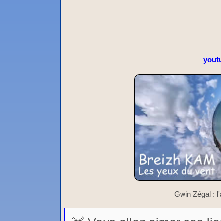
yout
Gwin Zégal : l