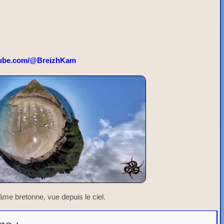
ube.com/@BreizhKam
'âme bretonne, vue depuis le ciel.