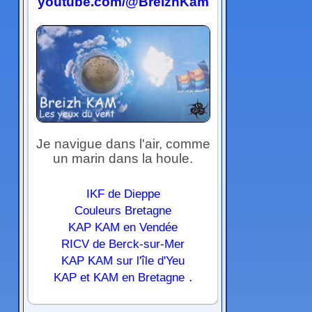
youtube.com/@BreizhKam
Je navigue dans l'air, comme
un marin dans la houle.
IKF de Dieppe
Couleurs Bretagne
KAP KAM en Vendée
RICV de Berck-sur-Mer
KAP KAM sur l'île d'Yeu
.
KAP et KAM en Bretagne