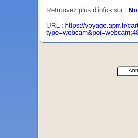
Retrouvez plus d'infos sur :
No
URL :
https://voyage.aprr.fr/car
type=webcam&poi=webcam;4
Ann