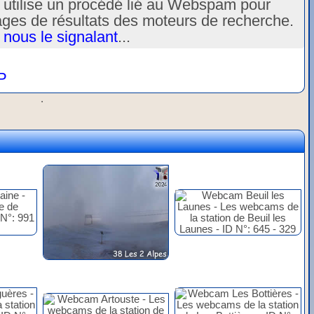
u utilise un procédé lié au Webspam pour
ages de résultats des moteurs de recherche.
 nous le signalant
...
P
.