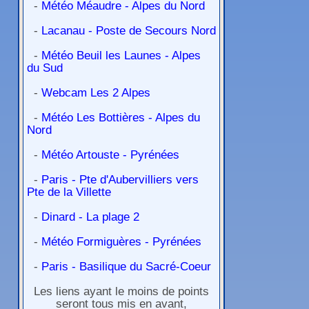
-
Météo Méaudre - Alpes du Nord
-
Lacanau - Poste de Secours Nord
-
Météo Beuil les Launes - Alpes
du Sud
-
Webcam Les 2 Alpes
-
Météo Les Bottières - Alpes du
Nord
-
Météo Artouste - Pyrénées
-
Paris - Pte d'Aubervilliers vers
Pte de la Villette
-
Dinard - La plage 2
-
Météo Formiguères - Pyrénées
-
Paris - Basilique du Sacré-Coeur
Les liens ayant le moins de points
seront tous mis en avant,