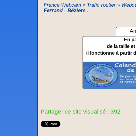
France Webcam
»
Trafic routier
»
Webca
Ferrand - Béziers
.
An
En p
de la taille 
il fonctionne à partir 
Partager ce site visualisé : 392