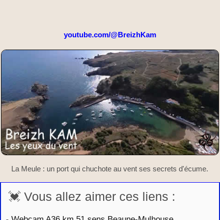
youtube.com/@BreizhKam
La Meule : un port qui chuchote au vent ses secrets d'écume.
💓 Vous allez aimer ces liens :
-
Webcam A36 km 51 sens Beaune-Mulhouse