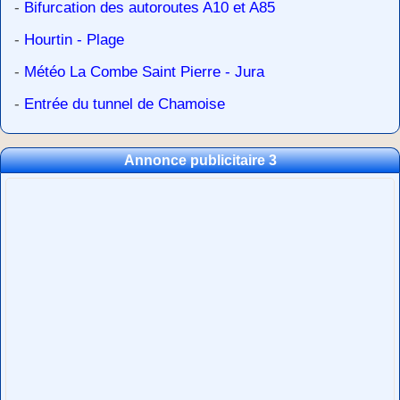
-
Bifurcation des autoroutes A10 et A85
-
Hourtin - Plage
-
Météo La Combe Saint Pierre - Jura
-
Entrée du tunnel de Chamoise
Annonce publicitaire 3