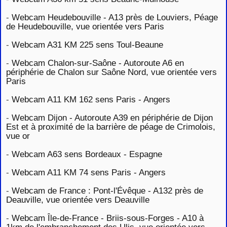
-
Webcam Heudebouville - A13 près de Louviers, Péage
de Heudebouville, vue orientée vers Paris
-
Webcam A31 KM 225 sens Toul-Beaune
-
Webcam Chalon-sur-Saône - Autoroute A6 en
périphérie de Chalon sur Saône Nord, vue orientée vers
Paris
-
Webcam A11 KM 162 sens Paris - Angers
-
Webcam Dijon - Autoroute A39 en périphérie de Dijon
Est et à proximité de la barrière de péage de Crimolois,
vue or
-
Webcam A63 sens Bordeaux - Espagne
-
Webcam A11 KM 74 sens Paris - Angers
-
Webcam de France : Pont-l'Évêque - A132 près de
Deauville, vue orientée vers Deauville
-
Webcam Île-de-France - Briis-sous-Forges - A10 à
1km de l'embranchement des Ulis, vue orientée vers