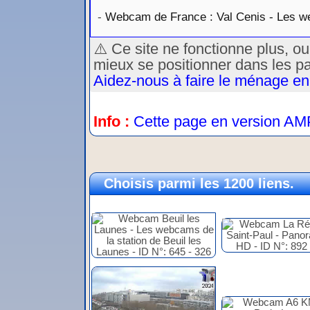
-
Webcam de France : Val Cenis - Les we
⚠️ Ce site ne fonctionne plus, o
mieux se positionner dans les p
Aidez-nous à faire le ménage en
Info :
Cette page en version AM
Choisis parmi les 1200 liens.