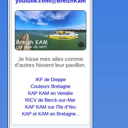
youtube.com/@BreizhKam
Je hisse mes ailes comme
d'autres hissent leur pavillon.
IKF de Dieppe
Couleurs Bretagne
KAP KAM en Vendée
RICV de Berck-sur-Mer
KAP KAM sur l'île d'Yeu
.
KAP et KAM en Bretagne