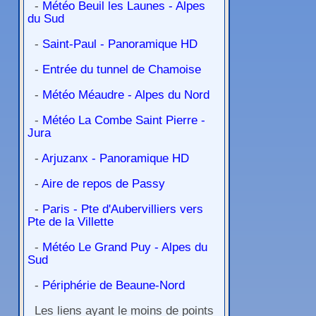
-
Météo Beuil les Launes - Alpes
du Sud
-
Saint-Paul - Panoramique HD
-
Entrée du tunnel de Chamoise
-
Météo Méaudre - Alpes du Nord
-
Météo La Combe Saint Pierre -
Jura
-
Arjuzanx - Panoramique HD
-
Aire de repos de Passy
-
Paris - Pte d'Aubervilliers vers
Pte de la Villette
-
Météo Le Grand Puy - Alpes du
Sud
-
Périphérie de Beaune-Nord
Les liens ayant le moins de points