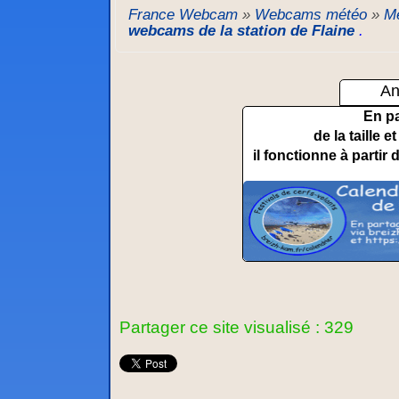
France Webcam
»
Webcams météo
»
Mé
webcams de la station de Flaine
.
An
En p
de la taille 
il fonctionne à partir 
Partager ce site visualisé : 329