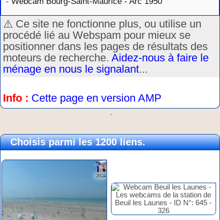
-
Webcam Bourg-Saint-Maurice - Arc 1950
⚠️ Ce site ne fonctionne plus, ou utilise un
procédé lié au Webspam pour mieux se
positionner dans les pages de résultats des
moteurs de recherche.
Aidez-nous à faire le
ménage en nous le signalant
...
Info :
Cette page en version AMP
.
Choisis parmi les 1200 liens.