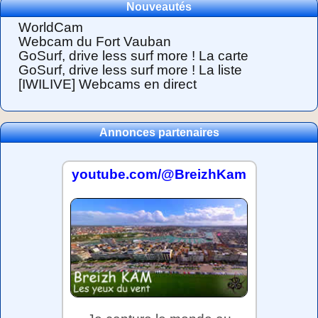
Nouveautés
WorldCam
Webcam du Fort Vauban
GoSurf, drive less surf more ! La carte
GoSurf, drive less surf more ! La liste
[IWILIVE] Webcams en direct
Annonces partenaires
youtube.com/@BreizhKam