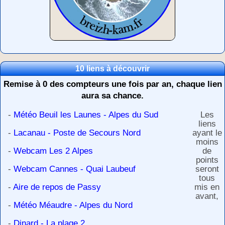
10 liens à découvrir
Remise à 0 des compteurs une fois par an, chaque lien
aura sa chance.
-
Météo Beuil les Launes - Alpes du Sud
Les
liens
-
Lacanau - Poste de Secours Nord
ayant le
moins
-
Webcam Les 2 Alpes
de
points
-
Webcam Cannes - Quai Laubeuf
seront
tous
-
Aire de repos de Passy
mis en
avant,
-
Météo Méaudre - Alpes du Nord
-
Dinard - La plage 2