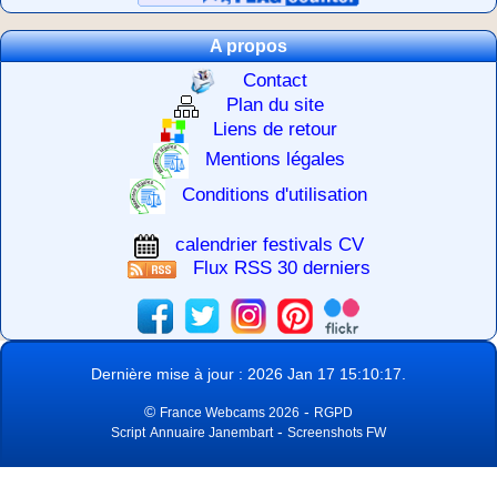
A propos
Contact
Plan du site
Liens de retour
Mentions légales
Conditions d'utilisation
calendrier festivals CV
Flux RSS 30 derniers
Dernière mise à jour : 2026 Jan 17 15:10:17.
©
-
France Webcams 2026
RGPD
-
Script
Annuaire Janembart
Screenshots FW