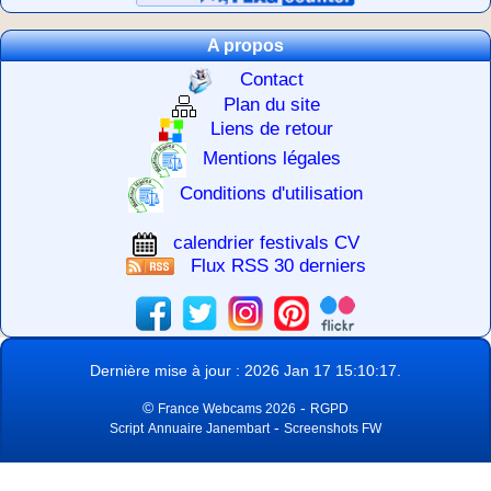
A propos
Contact
Plan du site
Liens de retour
Mentions légales
Conditions d'utilisation
calendrier festivals CV
Flux RSS 30 derniers
Dernière mise à jour : 2026 Jan 17 15:10:17.
©
-
France Webcams 2026
RGPD
-
Script
Annuaire Janembart
Screenshots FW