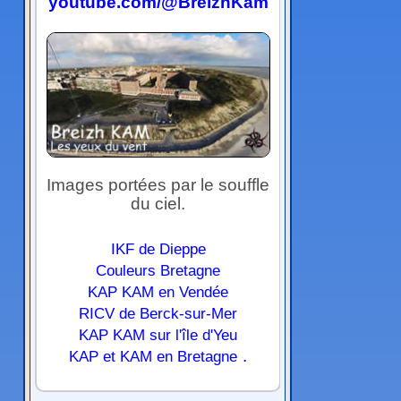
youtube.com/@BreizhKam
Images portées par le souffle
du ciel.
IKF de Dieppe
Couleurs Bretagne
KAP KAM en Vendée
RICV de Berck-sur-Mer
KAP KAM sur l'île d'Yeu
.
KAP et KAM en Bretagne