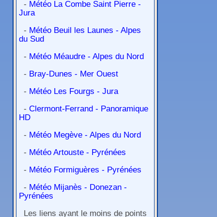
-
Météo La Combe Saint Pierre -
Jura
-
Météo Beuil les Launes - Alpes
du Sud
-
Météo Méaudre - Alpes du Nord
-
Bray-Dunes - Mer Ouest
-
Météo Les Fourgs - Jura
-
Clermont-Ferrand - Panoramique
HD
-
Météo Megève - Alpes du Nord
-
Météo Artouste - Pyrénées
-
Météo Formiguères - Pyrénées
-
Météo Mijanès - Donezan -
Pyrénées
Les liens ayant le moins de points