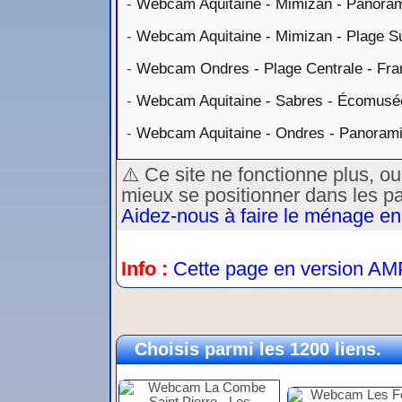
-
Webcam Aquitaine - Mimizan - Panoram
-
Webcam Aquitaine - Mimizan - Plage S
-
Webcam Ondres - Plage Centrale - Fra
-
Webcam Aquitaine - Sabres - Écomusé
-
Webcam Aquitaine - Ondres - Panoram
⚠️ Ce site ne fonctionne plus, o
mieux se positionner dans les p
Aidez-nous à faire le ménage en
Info :
Cette page en version AM
Choisis parmi les 1200 liens.