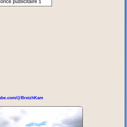
once publicitaire 1
ube.com/@BreizhKam