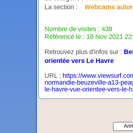
La section :
Webcams autor
Nombre de visites : 438
Référencé le : 16 Nov 2021 22:
Retrouvez plus d'infos sur :
Beu
orientée vers Le Havre
URL :
https://www.viewsurf.com
normandie-beuzeville-a13-peage
le-havre-vue-orientee-vers-le-
Ann