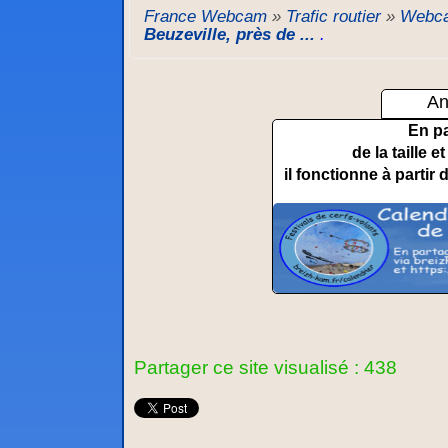
France Webcam
»
Trafic routier
»
Webca
Beuzeville, près de ...
.
An
En p
de la taille 
il fonctionne à partir 
Partager ce site visualisé : 438