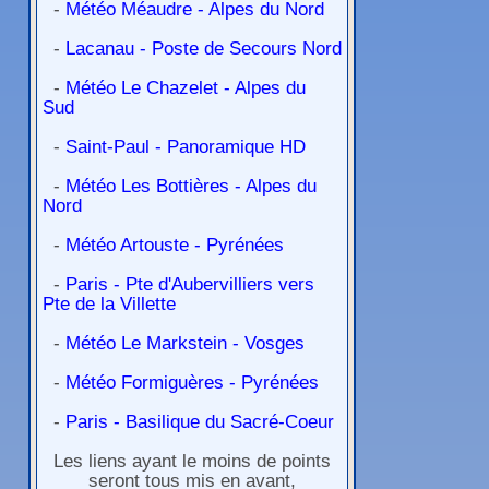
-
Météo Méaudre - Alpes du Nord
-
Lacanau - Poste de Secours Nord
-
Météo Le Chazelet - Alpes du
Sud
-
Saint-Paul - Panoramique HD
-
Météo Les Bottières - Alpes du
Nord
-
Météo Artouste - Pyrénées
-
Paris - Pte d'Aubervilliers vers
Pte de la Villette
-
Météo Le Markstein - Vosges
-
Météo Formiguères - Pyrénées
-
Paris - Basilique du Sacré-Coeur
Les liens ayant le moins de points
seront tous mis en avant,