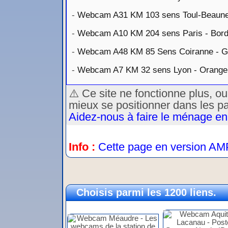
-
Webcam A31 KM 103 sens Toul-Beaun
-
Webcam A10 KM 204 sens Paris - Bor
-
Webcam A48 KM 85 Sens Coiranne - G
-
Webcam A7 KM 32 sens Lyon - Orange
⚠️ Ce site ne fonctionne plus, o
mieux se positionner dans les p
Aidez-nous à faire le ménage en
Info :
Cette page en version AM
Choisis parmi les 1200 liens.