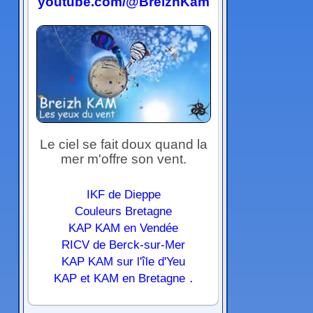
youtube.com/@BreizhKam
Le ciel se fait doux quand la
mer m'offre son vent.
IKF de Dieppe
Couleurs Bretagne
KAP KAM en Vendée
RICV de Berck-sur-Mer
KAP KAM sur l'île d'Yeu
.
KAP et KAM en Bretagne